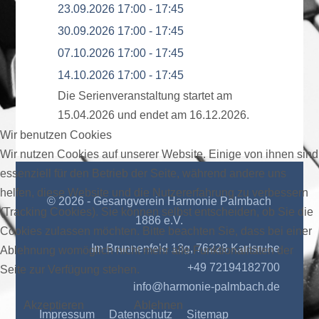
23.09.2026
17:00
-
17:45
30.09.2026
17:00
-
17:45
07.10.2026
17:00
-
17:45
14.10.2026
17:00
-
17:45
Die Serienveranstaltung startet am
15.04.2026 und endet am 16.12.2026.
Wir benutzen Cookies
Wir nutzen Cookies auf unserer Website. Einige von ihnen sind
essenziell für den Betrieb der Seite, während andere uns
helfen, diese Website und die Nutzererfahrung zu verbessern
© 2026 - Gesangverein Harmonie Palmbach
(Tracking Cookies). Sie können selbst entscheiden, ob Sie die
1886 e.V.
Cookies zulassen möchten. Bitte beachten Sie, dass bei einer
Im Brunnenfeld 13g, 76228 Karlsruhe
Ablehnung womöglich nicht mehr alle Funktionalitäten der
+49 72194182700
Seite zur Verfügung stehen.
info@harmonie-palmbach.de
Akzeptieren
Ablehnen
Impressum
Datenschutz
Sitemap