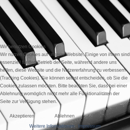
Wir benutzen Cookies
Wir nutzen Cookies auf unserer Website. Einige von ihnen sind
essenziell für den Betrieb der Seite, während andere uns
helfen, diese Website und die Nutzererfahrung zu verbessern
(Tracking Cookies). Sie können selbst entscheiden, ob Sie die
Cookies zulassen möchten. Bitte beachten Sie, dass bei einer
Ablehnung womöglich nicht mehr alle Funktionalitäten der
Seite zur Verfügung stehen.
Akzeptieren
Ablehnen
Weitere Informationen
|
Impressum