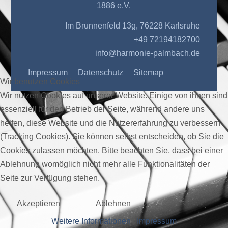
1886 e.V.
Im Brunnenfeld 13g, 76228 Karlsruhe
+49 72194182700
info@harmonie-palmbach.de
Impressum
Datenschutz
Sitemap
Wir benutzen Cookies
Wir nutzen Cookies auf unserer Website. Einige von ihnen sind
essenziell für den Betrieb der Seite, während andere uns
helfen, diese Website und die Nutzererfahrung zu verbessern
(Tracking Cookies). Sie können selbst entscheiden, ob Sie die
Cookies zulassen möchten. Bitte beachten Sie, dass bei einer
Ablehnung womöglich nicht mehr alle Funktionalitäten der
Seite zur Verfügung stehen.
Akzeptieren
Ablehnen
Weitere Informationen
|
Impressum